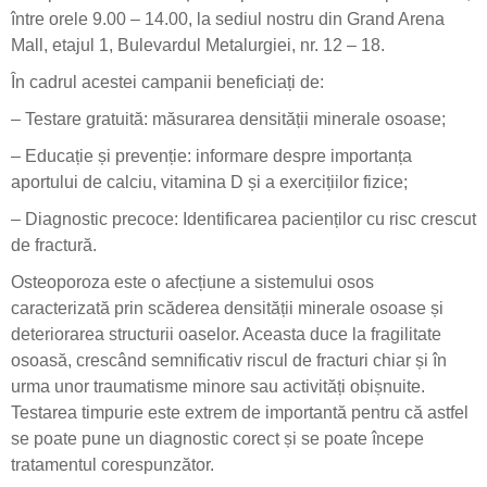
între orele 9.00 – 14.00, la sediul nostru din Grand Arena
Mall, etajul 1, Bulevardul Metalurgiei, nr. 12 – 18.
În cadrul acestei campanii beneficiați de:
– Testare gratuită: măsurarea densității minerale osoase;
– Educație și prevenție: informare despre importanța
aportului de calciu, vitamina D și a exercițiilor fizice;
– Diagnostic precoce: Identificarea pacienților cu risc crescut
de fractură.
Osteoporoza este o afecțiune a sistemului osos
caracterizată prin scăderea densității minerale osoase și
deteriorarea structurii oaselor. Aceasta duce la fragilitate
osoasă, crescând semnificativ riscul de fracturi chiar și în
urma unor traumatisme minore sau activități obișnuite.
Testarea timpurie este extrem de importantă pentru că astfel
se poate pune un diagnostic corect și se poate începe
tratamentul corespunzător.