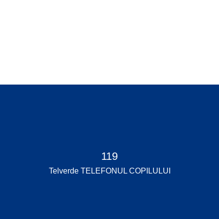
Daruri pentru copii în prag de
sărbători
Paraclis
119
Telverde TELEFONUL COPILULUI