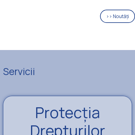
>> Noutăți
Servicii
Protecția
Drepturilor