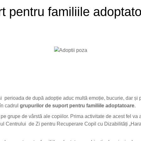
 pentru familiile adoptat
 și perioada de după adopție aduc multă emoție, bucurie, dar și
 în cadrul
grupurilor de suport pentru familiile adoptatoare
.
, pe grupe de vârstă ale copiilor. Prima activitate de acest fel v
iul Centrului de Zi pentru Recuperare Copil cu Dizabilități „Harap