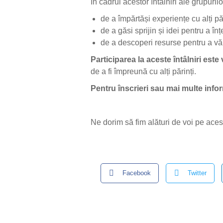
În cadrul acestor întâlniri ale grupuril
de a împărtăși experiențe cu alți păr
de a găsi sprijin și idei pentru a î
de a descoperi resurse pentru a vă 
Participarea la aceste întâlniri este
de a fi împreună cu alți părinți.
Pentru înscrieri sau mai multe infor
Ne dorim să fim alături de voi pe aces
Facebook
Twitter