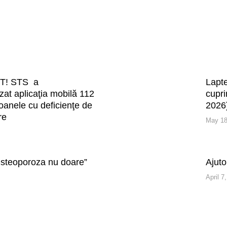
T! STS a
Lapte
zat aplicaţia mobilă 112
cupri
oanele cu deficienţe de
2026
re
May 18
Osteoporoza nu doare”
Ajuto
April 7