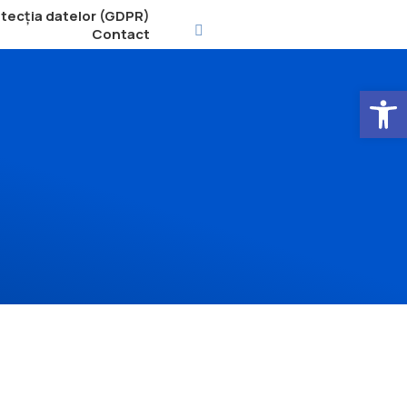
tecția datelor (GDPR)
Contact
Open 