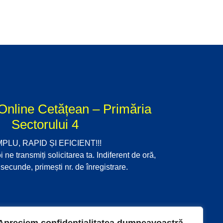
Online Cetățean – Primăria
Sectorului 4
MPLU, RAPID ȘI EFICIENT!!!
i ne transmiți solicitarea ta. Indiferent de oră,
secunde, primești nr. de înregistrare.