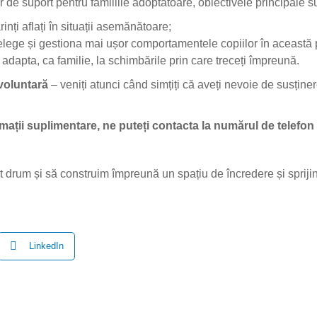
or de suport pentru familiile adoptatoare, obiectivele principale s
inți aflați în situații asemănătoare;
nțelege și gestiona mai ușor comportamentele copiilor în această 
adapta, ca familie, la schimbările prin care treceți împreună.
 voluntară
– veniți atunci când simțiți că aveți nevoie de susținer
mații suplimentare, ne puteți contacta la numărul de telefon
t drum și să construim împreună un spațiu de încredere și sprijin
LinkedIn