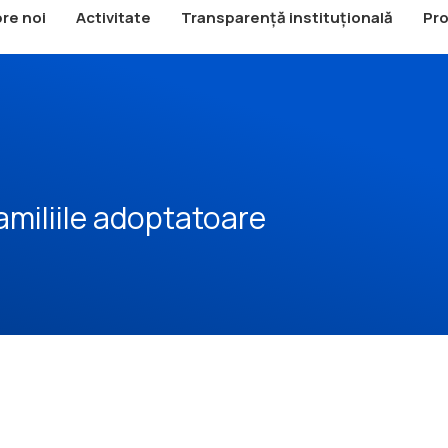
re noi
Activitate
Transparență instituțională
Pro
amiliile adoptatoare