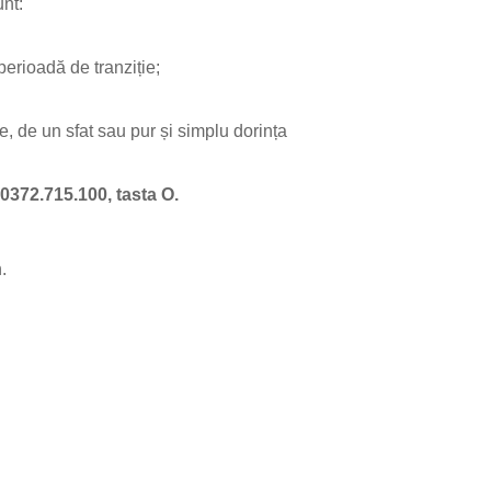
unt:
perioadă de tranziție;
e, de un sfat sau pur și simplu dorința
 0372.715.100, tasta O.
.